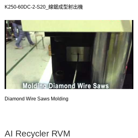
K250-60DC-2-S20_線鋸成型射出機
Diamond Wire Saws Molding
AI Recycler RVM