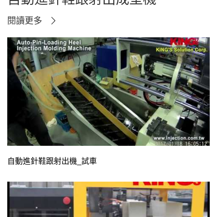
閱讀更多
自動進針鞋跟射出機_試車