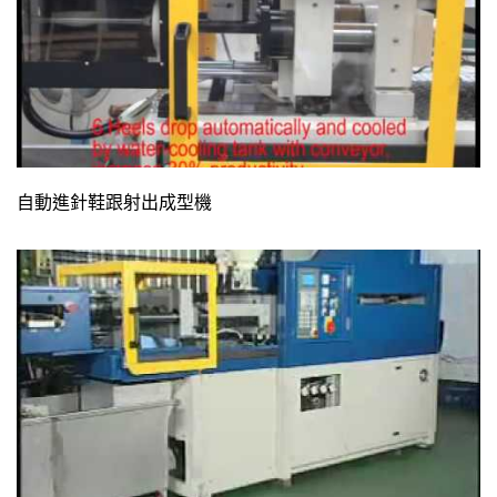
自動進針鞋跟射出成型機