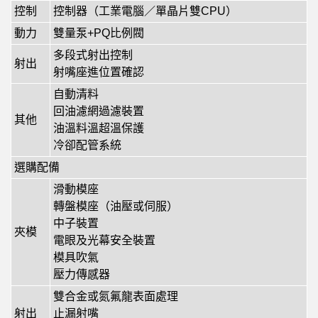
控制
控制器（工業電腦／單晶片雙CPU）
動力
雙量泵+PQ比例閥
多段式射出控制
射出
射嘴座進位置確認
自動清料
回油濾網過濾裝置
其他
油溫料溫超溫保護
冷卻配管系統
選購配備
滑動模座
轉盤模座（油壓或伺服）
中子裝置
夾模
電眼及光幕安全裝置
模具吹氣
壓力傳感器
雙合金或氮氟龍表面處理
射出
止漏射嘴