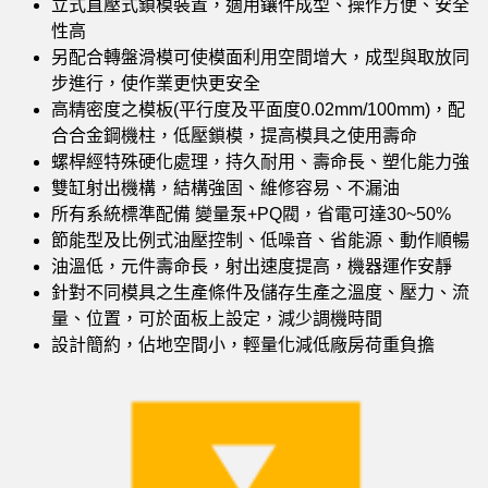
立式直壓式鎖模裝置，適用鑲件成型、操作方便、安全
性高
另配合轉盤滑模可使模面利用空間增大，成型與取放同
步進行，使作業更快更安全
高精密度之模板(平行度及平面度0.02mm/100mm)，配
合合金鋼機柱，低壓鎖模，提高模具之使用壽命
螺桿經特殊硬化處理，持久耐用、壽命長、塑化能力強
雙缸射出機構，結構強固、維修容易、不漏油
所有系統標準配備 變量泵+PQ閥，省電可達30~50%
節能型及比例式油壓控制、低噪音、省能源、動作順暢
油溫低，元件壽命長，射出速度提高，機器運作安靜
針對不同模具之生產條件及儲存生產之溫度、壓力、流
量、位置，可於面板上設定，減少調機時間
設計簡約，佔地空間小，輕量化減低廠房荷重負擔