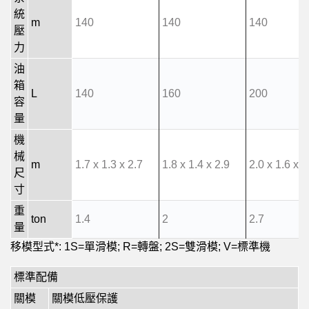
統
m
140
140
140
壓
力
油
箱
L
140
160
200
容
量
機
械
m
1.7 x 1.3 x 2.7
1.8 x 1.4 x 2.9
2.0 x 1.6 x 3
尺
寸
重
ton
1.4
2
2.7
量
移模型式*: 1S=單滑模; R=轉盤; 2S=雙滑模; V=標準機
標準配備
關模
關模低壓保護