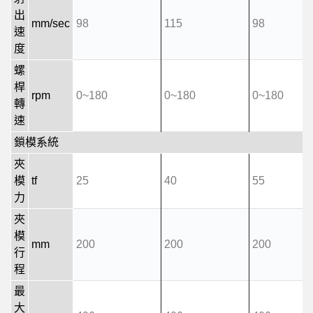
出
mm/sec
98
115
98
速
度
螺
桿
rpm
0~180
0~180
0~180
轉
速
鎖模系統
夾
模
tf
25
40
55
力
夾
模
mm
200
200
200
行
程
最
大