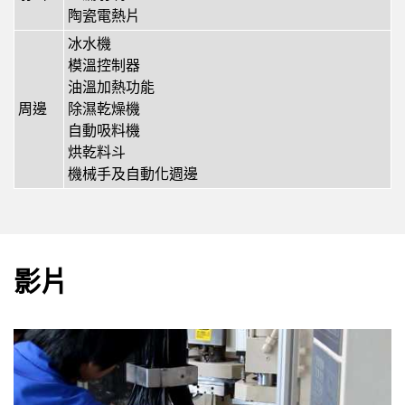
陶瓷電熱片
冰水機
模溫控制器
油溫加熱功能
周邊
除濕乾燥機
自動吸料機
烘乾料斗
機械手及自動化週邊
影片