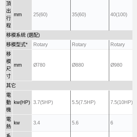
頂
出
mm
25(60)
35(60)
40(100)
行
程
移模系統 (選配)
移模型式*
Rotary
Rotary
Rotary
移
模
mm
Ø780
Ø880
Ø980
尺
寸
其它
電
動
kw(HP)
3.7(5HP)
5.5(7.5HP)
7.5(10HP)
機
電
kw
3.4
5.6
6
熱
系