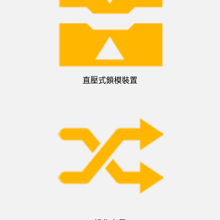
直壓式鎖模裝置