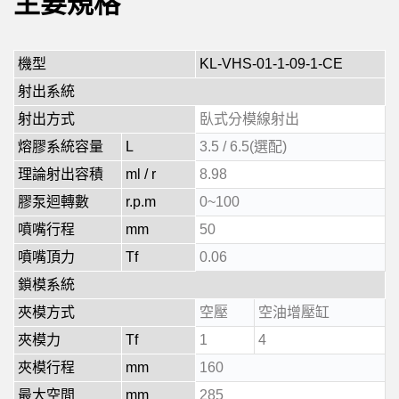
主要規格
機型
KL-VHS-01-1-09-1-CE
射出系統
射出方式
臥式分模線射出
熔膠系統容量
L
3.5 / 6.5(選配)
理論射出容積
ml / r
8.98
膠泵迴轉數
r.p.m
0~100
噴嘴行程
mm
50
噴嘴頂力
Tf
0.06
鎖模系統
夾模方式
空壓
空油增壓缸
夾模力
Tf
1
4
夾模行程
mm
160
最大空間
mm
285