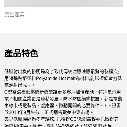
民生產業
產品特色
低壓射出機的發明是為了取代傳統注膠灌膠累贅的製程,使
用特殊熱熔塑料Polyamide Hot melt為材料,能以極低壓力低
氣泡射出成型。
C型雙滑模低壓機新機型讓更多客戶加倍產能，特別是汽車
電子相關產業更是蓬勃發展，防水防塵絕緣抗震，都是電動
車線束或電裝品、感應器、微動開關的必要條件。 CE證書
於2018年9月生效，正式銷售歐美中東市場。
鑫野低壓機經過多年耕耘, 已獲得CE認證!鑫野亦已取得五
項專利(中華民國新型專利M496549號，M525837號及