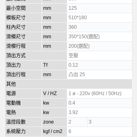
最小空間
mm
125
模板尺寸
mm
510*180
柱內尺寸
mm
360
滑模尺寸
mm
350*150(選配)
滑模行程
mm
200(選配)
頂出方式
空壓
頂出力
Tf
0.12
頂出行程
mm
凸出 25
其他
電源
V / HZ
1 ø - 220v (60Hz / 50Hz)
電動機
kw
0.4
電熱
kw
3.92
溫控段數
zone
2
3
系統壓力
kgf / cm2
6