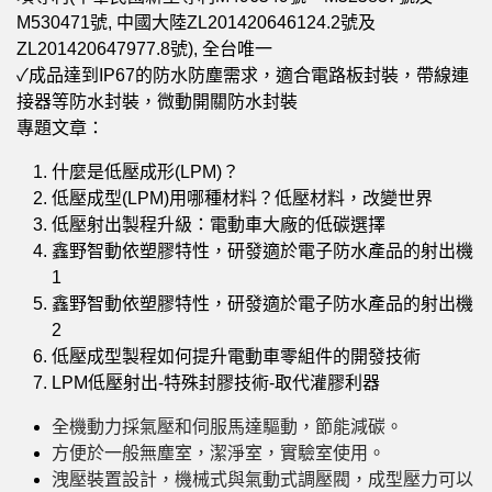
M530471號, 中國大陸ZL201420646124.2號及
ZL201420647977.8號), 全台唯一
✓成品達到IP67的防水防塵需求，適合電路板封裝，帶線連
接器等防水封裝，微動開關防水封裝
專題文章：
什麼是低壓成形(LPM)？
低壓成型(LPM)用哪種材料？低壓材料，改變世界
低壓射出製程升級：電動車大廠的低碳選擇
鑫野智動依塑膠特性，研發適於電子防水產品的射出機
1
鑫野智動依塑膠特性，研發適於電子防水產品的射出機
2
低壓成型製程如何提升電動車零組件的開發技術
LPM低壓射出-特殊封膠技術-取代灌膠利器
全機動力採氣壓和伺服馬達驅動，節能減碳。
方便於一般無塵室，潔淨室，實驗室使用。
洩壓裝置設計，機械式與氣動式調壓閥，成型壓力可以