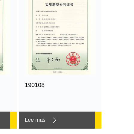
190108
Lee mas