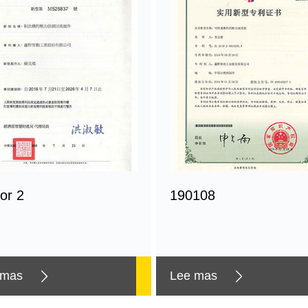
or 2
190108
 mas
Lee mas