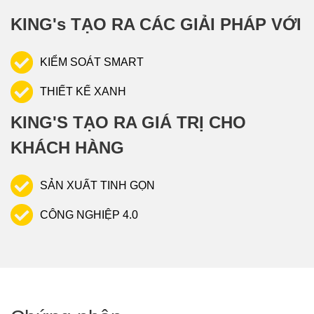
KING's TẠO RA CÁC GIẢI PHÁP VỚI
KIỂM SOÁT SMART
THIẾT KẾ XANH
KING'S TẠO RA GIÁ TRỊ CHO
KHÁCH HÀNG
SẢN XUẤT TINH GỌN
CÔNG NGHIỆP 4.0