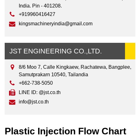
India. Pin - 401208.
+919960416427
kingsmachineryindia@gmail.com
JST ENGINEERING CO.,LTD.
8/6 Moo 7, Calle Kingkaew, Rachatewa, Bangplee,
Samutprakarn 10540, Tailandia
+662-738-5050
LINE ID: @jst.co.th
info@jst.co.th
Plastic Injection Flow Chart