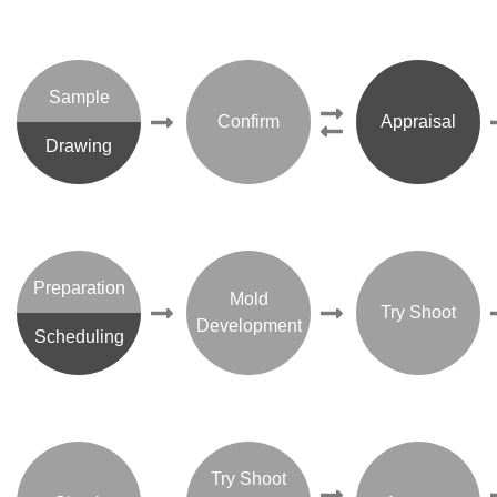
Sample
Confirm
Appraisal
Drawing
Preparation
Mold
Try Shoot
Development
Scheduling
Try Shoot